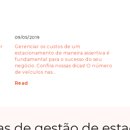
3 dicas básicas de como
gerenciar os custos de um
estacionamento!
09/05/2019
er
Gerenciar os custos de um
estacionamento de maneira assertiva é
fundamental para o sucesso do seu
negócio. Confira nossas dicas! O número
de veículos nas…
Read
as de gestão de est