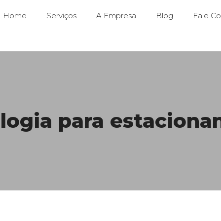
Home
Serviços
A Empresa
Blog
Fale C
logia para estacion