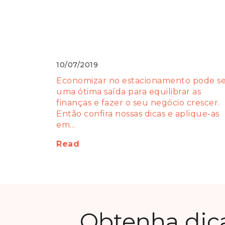
Precisa reduzir os gastos? Veja 3
maneiras de economizar no
estacionamento!
10/07/2019
Economizar no estacionamento pode s
uma ótima saída para equilibrar as
finanças e fazer o seu negócio crescer.
Então confira nossas dicas e aplique-as
em…
Read
Obtenha dic