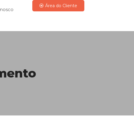
Área do Cliente
onosco
amento