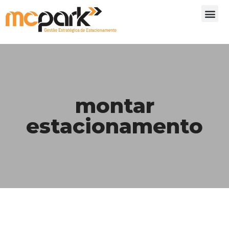
montar
estacionamento
Cuidados ao montar um