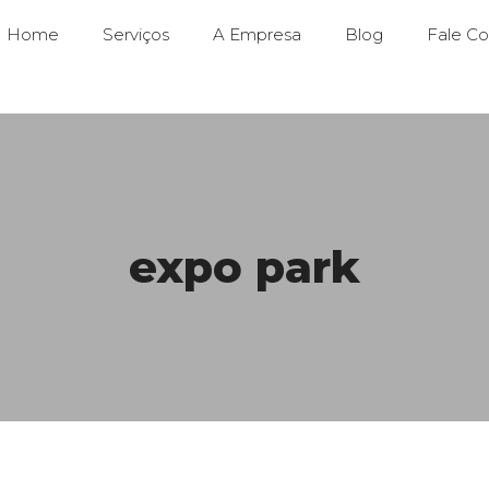
Home
Serviços
A Empresa
Blog
Fale C
expo park