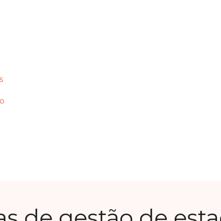
s
to
as de gestão de est